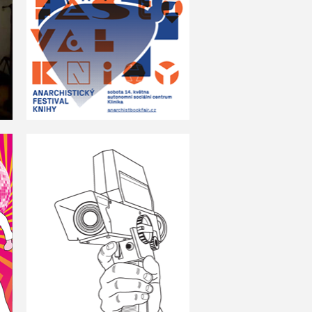
knihy
Dokumentární fara