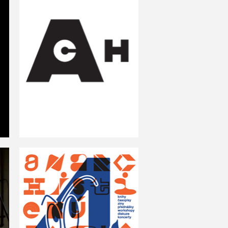
Ach
4. Anarchistický festival