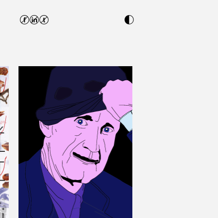
fit
n
Big Brother Awards