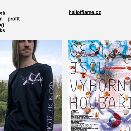
hallofflame.cz
rk
n—profit
og
nks
A2 — triko
Češi jsou výborní houbaři