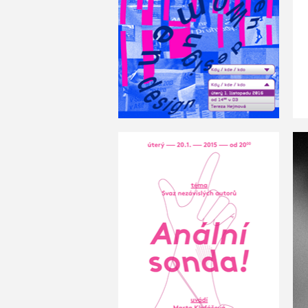
Women design now
Anální sonda