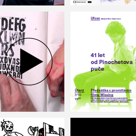
Příběh knihy / video
Ufoss 2014—15