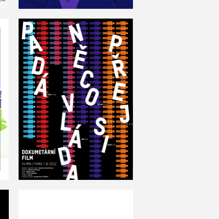
Padá vláda něco si přej