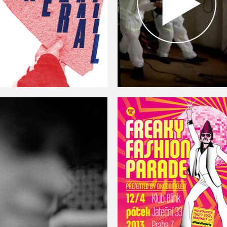
Funeral
Tajná Chuť — Komix video
Nordic Cowboys
Freaky fashion parade