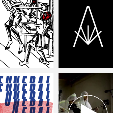
Anarchistický festival
AFK — logo
knihy — zima