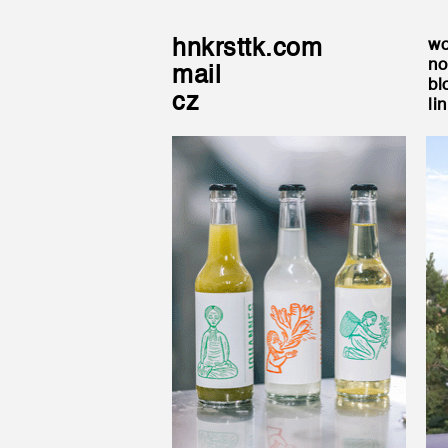
hnkrsttk.com
wo
no
mail
bl
cz
li
Johannes Limo