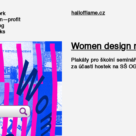
hallofflame.cz
rk
n—profit
og
nks
Women design 
Plakáty pro školní seminá
za účasti hostek na SŠ O