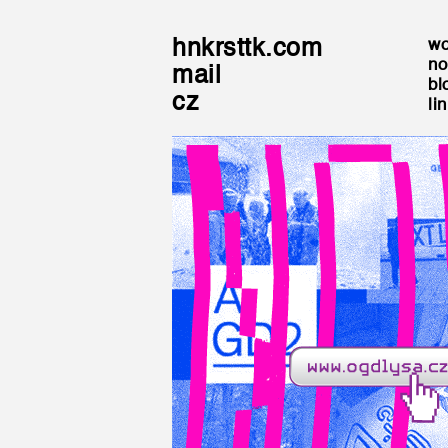
hnkrsttk.com
wo
no
mail
bl
cz
li