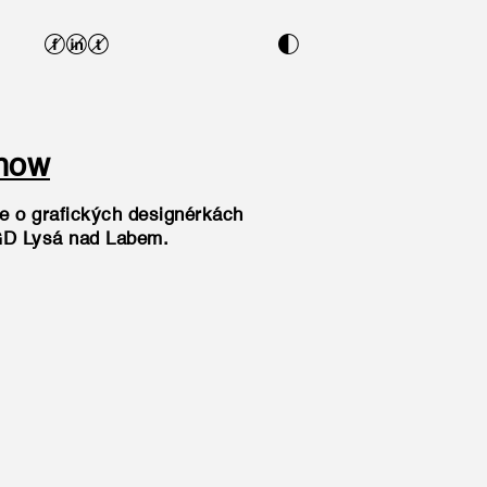
fit
n
now
ře o grafických designérkách
GD Lysá nad Labem.